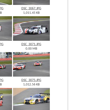
JPG
DSC_3067.JPG
KB
1,011.45 KB
JPG
DSC_3071.JPG
0.00 MB
JPG
DSC_3075.JPG
KB
1,012.56 KB