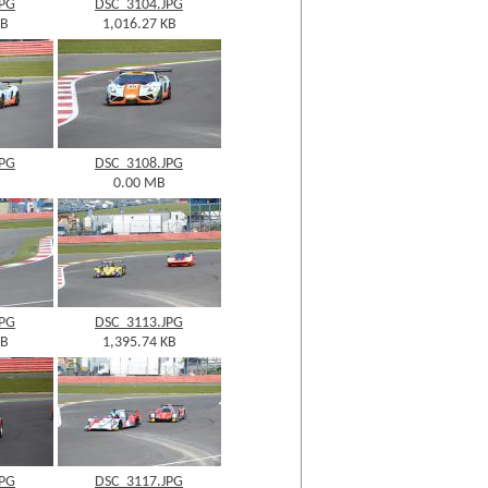
JPG
DSC_3104.JPG
KB
1,016.27 KB
JPG
DSC_3108.JPG
0.00 MB
JPG
DSC_3113.JPG
KB
1,395.74 KB
JPG
DSC_3117.JPG