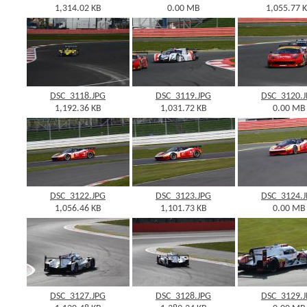
1,314.02 KB
0.00 MB
1,055.77 
DSC_3118.JPG
DSC_3119.JPG
DSC_3120.
1,192.36 KB
1,031.72 KB
0.00 MB
DSC_3122.JPG
DSC_3123.JPG
DSC_3124.
1,056.46 KB
1,101.73 KB
0.00 MB
DSC_3127.JPG
DSC_3128.JPG
DSC_3129.