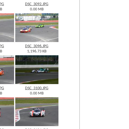
JPG
DSC_3092.JPG
KB
0.00 MB
JPG
DSC_3096.JPG
KB
1,196.73 KB
JPG
DSC_3100.JPG
KB
0.00 MB