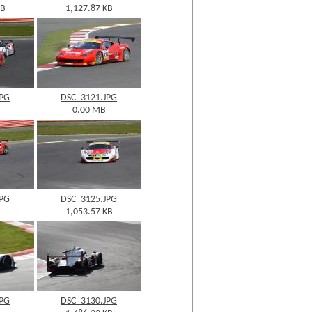
KB
1,127.87 KB
JPG
DSC_3121.JPG
0.00 MB
JPG
DSC_3125.JPG
1,053.57 KB
JPG
DSC_3130.JPG