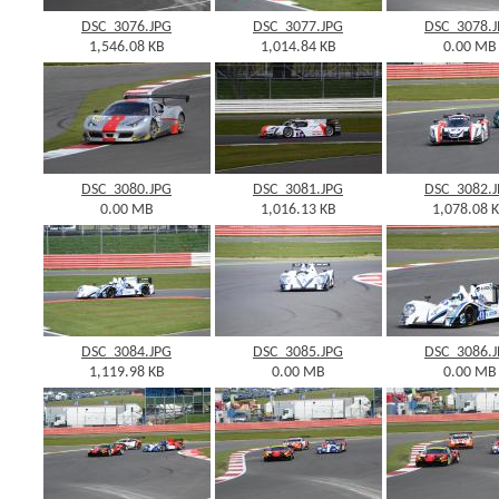
DSC_3076.JPG
DSC_3077.JPG
DSC_3078.
1,546.08 KB
1,014.84 KB
0.00 MB
DSC_3080.JPG
DSC_3081.JPG
DSC_3082.
0.00 MB
1,016.13 KB
1,078.08 
DSC_3084.JPG
DSC_3085.JPG
DSC_3086.
1,119.98 KB
0.00 MB
0.00 MB