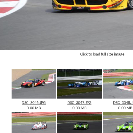
Click to load full size image
DSC_3046.JPG
DSC_3047.JPG
DSC_3048.
0.00 MB
0.00 MB
0.00 MB