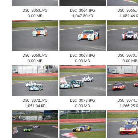
DSC_3063.JPG
DSC_3064.JPG
DSC_3066.
0.00 MB
1,047.80 KB
1,082.46 
DSC_3068.JPG
DSC_3069.JPG
DSC_3070.
0.00 MB
0.00 MB
0.00 MB
DSC_3072.JPG
DSC_3073.JPG
DSC_3074.
1,051.04 KB
0.00 MB
1,266.25 